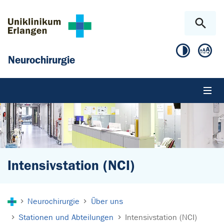
Zum Hauptinhalt springen
Skip to page footer
Neurochirurgie
Intensivstation (NCI)
Sie sind hier:
Neurochirurgie
Über uns
Stationen und Abteilungen
Intensivstation (NCI)