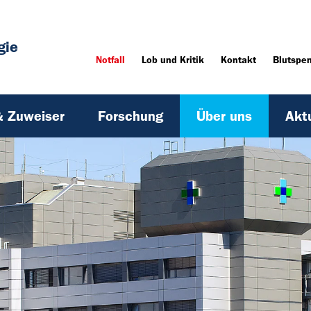
gie
Notfall
Lob und Kritik
Kontakt
Blutspe
& Zuweiser
Forschung
Über uns
Akt