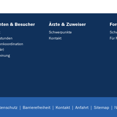
nten & Besucher
Ärzte & Zuweiser
Fo
t
Schwerpunkte
Sch
stunden
Kontakt
Für 
enkoordination
är)
einung
tenschutz
Barrierefreiheit
Kontakt
Anfahrt
Sitemap
N