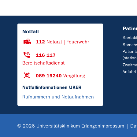
Patie
Notfall
Kontak
112
Notarzt | Feuerwehr
Sprech
Patient
116 117
(station
Bereitschaftsdienst
Zweitm
Anfahrt
089 19240
Vergiftung
Notfallinformationen UKER
Rufnummern und Notaufnahmen
Impressum
Da
© 2026 Universitätsklinikum Erlangen