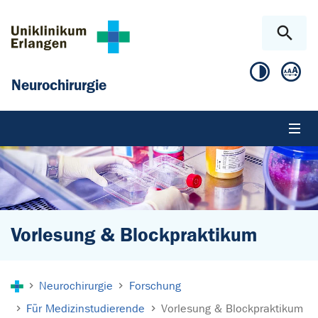
Zum Hauptinhalt springen
Skip to page footer
Neurochirurgie
Vorlesung & Blockpraktikum
Sie sind hier:
Neurochirurgie
Forschung
Für Medizinstudierende
Vorlesung & Blockpraktikum