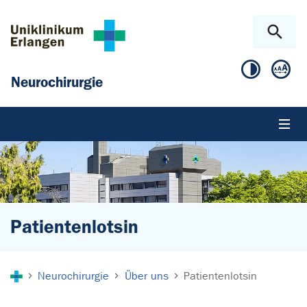
Zum Hauptinhalt springen
Skip to page footer
Neurochirurgie
Patientenlotsin
Sie sind hier:
Neurochirurgie
Über uns
Patientenlotsin