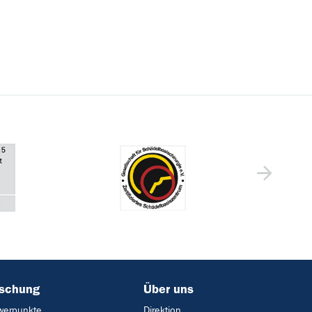
rschung
Über uns
werpunkte
Direktion