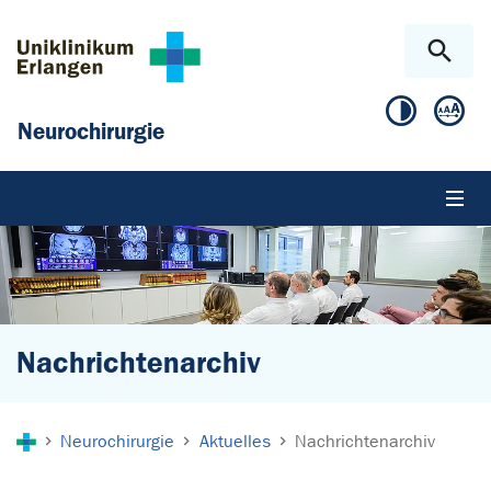
Zum Hauptinhalt springen
Skip to page footer
Neurochirurgie
Nachrichtenarchiv
Sie sind hier:
Neurochirurgie
Aktuelles
Nachrichtenarchiv