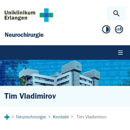
Zum Hauptinhalt springen
Skip to page footer
Neurochirurgie
Tim Vladimirov
Sie sind hier:
Neurochirurgie
Kontakt
Tim Vladimirov