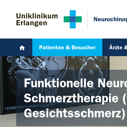
Zum Hauptinhalt springen
Skip to page footer
Neurochirur
Patienten & Besucher
Ärzte 
Funktionelle Neur
Schmerztherapie (
Gesichtsschmerz)