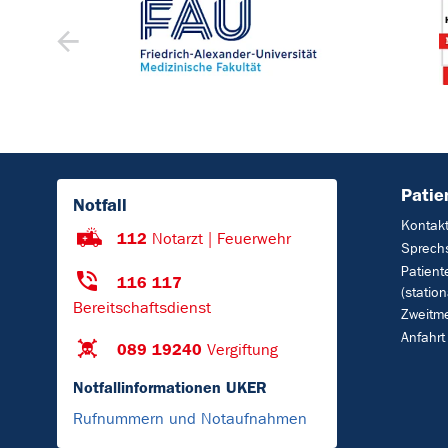
Patie
Notfall
Kontak
112
Notarzt | Feuerwehr
Sprech
Patient
116 117
(station
Bereitschaftsdienst
Zweitm
Anfahrt
089 19240
Vergiftung
Notfallinformationen UKER
Rufnummern und Notaufnahmen