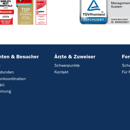
nten & Besucher
Ärzte & Zuweiser
Fo
t
Schwerpunkte
Sch
stunden
Kontakt
Für 
enkoordination
är)
einung