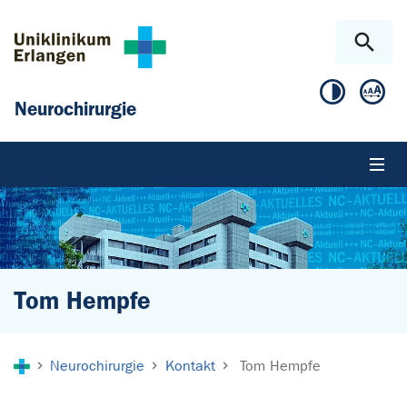
Zum Hauptinhalt springen
Skip to page footer
Neurochirurgie
Tom Hempfe
Sie sind hier:
Neurochirurgie
Kontakt
Tom Hempfe