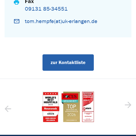
Fax
09131 85-34551
tom.hempfe(at)uk-erlangen.de
zur Kontaktliste