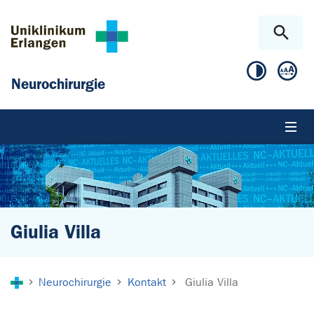
Zum Hauptinhalt springen
Skip to page footer
Neurochirurgie
Giulia Villa
Sie sind hier:
Neurochirurgie
Kontakt
Giulia Villa