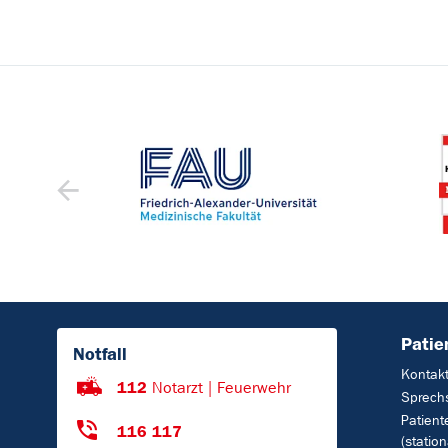
Patie
Notfall
Kontak
112
Notarzt | Feuerwehr
Sprech
Patient
116 117
(station