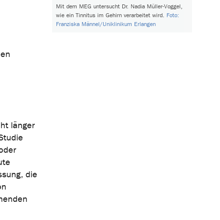
Mit dem MEG untersucht Dr. Nadia Müller-Voggel,
wie ein Tinnitus im Gehirn verarbeitet wird.
Foto:
Franziska Männel/Uniklinikum Erlangen
hen
ht länger
Studie
oder
ute
ssung, die
on
hmenden