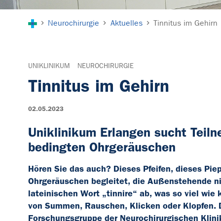
Sie sind hier:
Neurochirurgie
Aktuelles
Tinnitus im Gehirn
UNIKLINIKUM
NEUROCHIRURGIE
Tinnitus im Gehirn
02.05.2023
Uniklinikum Erlangen sucht Teiln
bedingten Ohrgeräuschen
Hören Sie das auch? Dieses Pfeifen, dieses Pie
Ohrgeräuschen begleitet, die Außenstehende nic
lateinischen Wort „tinnire“ ab, was so viel wie
von Summen, Rauschen, Klicken oder Klopfen. D
Forschungsgruppe der Neurochirurgischen Klinik 