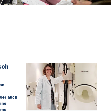
sch
von
m
aber auch
Eine
kums