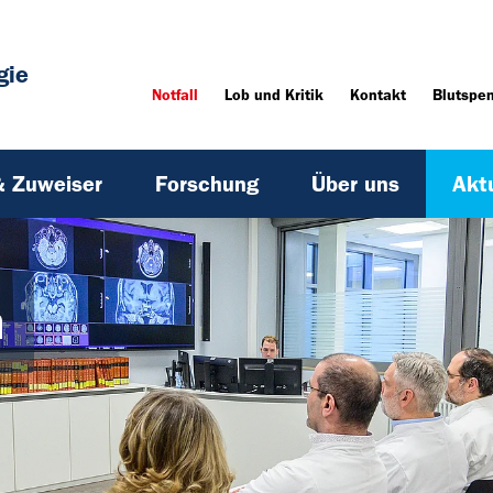
gie
Notfall
Lob und Kritik
Kontakt
Blutspe
& Zuweiser
Forschung
Über uns
Akt
n