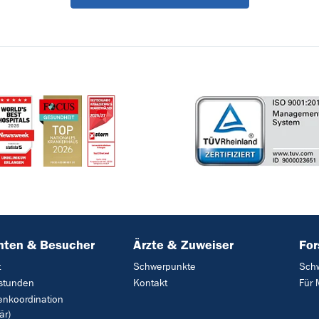
nten & Besucher
Ärzte & Zuweiser
Fo
t
Schwerpunkte
Sch
stunden
Kontakt
Für 
enkoordination
är)