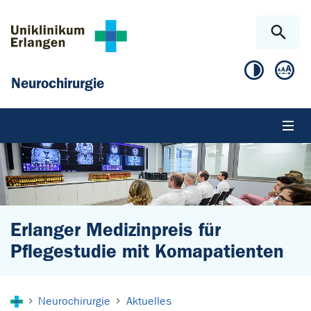
Zum Hauptinhalt springen
Skip to page footer
Neurochirurgie
Erlanger Medizinpreis für
Pflegestudie mit Komapatienten
Sie sind hier:
Neurochirurgie
Aktuelles